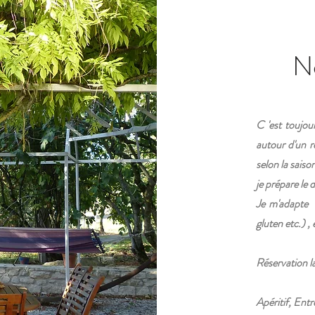
No
C 'est toujou
autour d'un re
selon la saiso
je prépare le 
Je m'adapte a
gluten etc.) ,
Réservation la
Apéritif, Entr