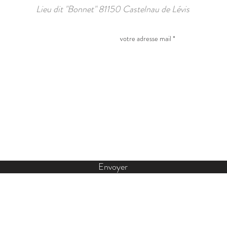
Lieu dit "Bonnet" 81150 Castelnau de Lévis
Envoyer